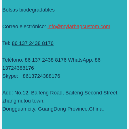
Bolsas biodegradables
Correo electrónico:
info@mylarbagcustom.com
Tel:
86 137 2438 8176
Teléfono:
86 137 2438 8176
WhatsApp:
86
13724388176
Skype:
+8613724388176
Add: No.12, Baifeng Road, Baifeng Second Street,
zhangmutou town,
Dongguan city, GuangDong Province,China.