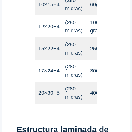
(280
10×15+4
60g
80g
micras)
(280
100
12×20+4
170g
micras)
gramos
(280
15×22+4
250g
270g
micras)
(280
17×24+4
300g
400g
micras)
(280
20×30+5
400g
800g
micras)
Estructura laminada de