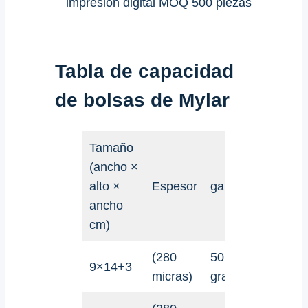
impresión digital MOQ 500 piezas
Tabla de capacidad
de
bolsas de Mylar
Tamaño
(ancho ×
alto ×
Espesor
galletitas
caram
ancho
cm)
(280
50
50
9×14+3
micras)
gramos
gramo