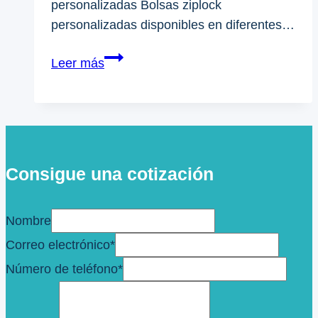
personalizadas Bolsas ziplock
personalizadas disponibles en diferentes…
Bolsas
Leer más
con
cierre
de
cremallera
Proveedor
Consigue una cotización
de
bolsas
con
Nombre
cierre
Correo electrónico
*
de
Número de teléfono
*
cremallera