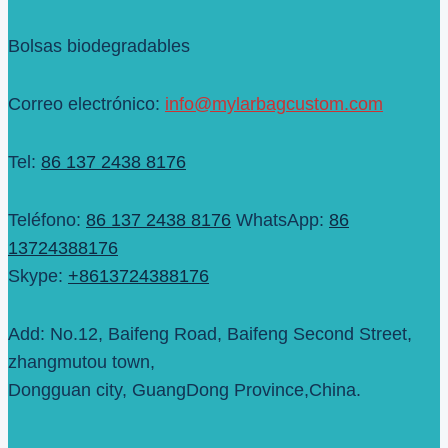
Bolsas biodegradables
Correo electrónico:
info@mylarbagcustom.com
Tel:
86 137 2438 8176
Teléfono:
86 137 2438 8176
WhatsApp:
86
13724388176
Skype:
+8613724388176
Add: No.12, Baifeng Road, Baifeng Second Street,
zhangmutou town,
Dongguan city, GuangDong Province,China.