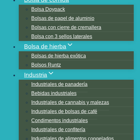
Bolsa Doypack
Bolsas de papel de aluminio
Tabla de contenidos
Bolsas con cierre de cremallera
Trabajos de preparación para almacenar
Bolsa con 3 sellos laterales
alimentos en bolsas de mylar:
Bolsa de hierba
Pasos para almacenar alimentos en bolsas
Bolsas de hierba exótica
de mylar
Bolsos Runtz
Paso 1: Preparar la comida
Industria
Paso 2: Inserción de la bolsa de Mylar
Industriales de panadería
Paso 3: Evacuación del aire
Bebidas industriales
Paso 4: Sellado de la bolsa de Mylar
Industriales de cannabis y malezas
1. Sellado con una selladora térmica
Industriales de bolsas de café
2. Sellado con plancha de uso
Condimentos industriales
doméstico
Industriales de confitería
3. Sellado con pinzas para el cabello
Industriales de alimentos congelados