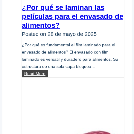
¿Por qué se laminan las
películas para el envasado de
alimentos?
Posted on
28 de mayo de 2025
¿Por qué es fundamental el film laminado para el
envasado de alimentos? El envasado con film
laminado es versátil y duradero para alimentos. Su
estructura de una sola capa bloquea…
¿Por
Read More
qué
se
laminan
las
películas
para
el
envasado