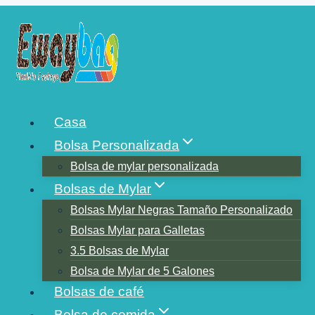
Saltar
al
contenido
ALMACENAMIENTO DE
Casa
ALIMENTOS EN UNA
Bolsa Personalizada
BOLSA DE MYLAR
Bolsa de mylar personalizada
Bolsas de Mylar
Bolsas Mylar Negras Tamaño Personalizado
Bolsas Mylar para Galletas
3.5 Bolsas de Mylar
Bolsa de Mylar de 5 Galones
Bolsas de café
Bolsa de comida