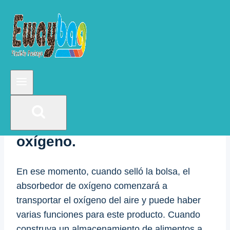
revestimiento especial apto para alimentos.
Aunque las bolsas de mylar son increíbles para
almacenar alimentos de manera eficaz, se
utilizan para ir mucho más allá de las simples
comidas. ¡Funcionan como una excelente
unidad de almacenamiento para prácticamente
cualquier artículo que pueda asumir!
El papel del absorbente de
oxígeno.
En ese momento, cuando selló la bolsa, el
absorbedor de oxígeno comenzará a
transportar el oxígeno del aire y puede haber
varias funciones para este producto. Cuando
construya un almacenamiento de alimentos a