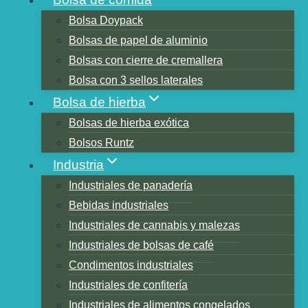
Bolsa Doypack
Bolsas de papel de aluminio
Table of Contents
Bolsas con cierre de cremallera
El efecto protector del papel de aluminio
Bolsa con 3 sellos laterales
en los alimentos.
Bolsa de hierba
El papel del absorbente de oxígeno.
Bolsas de hierba exótica
Impermeabilización de bolsas de mylar
Bolsos Runtz
La humedad puede dañar los alimentos
Industria
Las bolsas de mylar protegen los
Industriales de panadería
alimentos durante mucho tiempo.
Bebidas industriales
Elegir la bolsa de mylar adecuada
Industriales de cannabis y malezas
Cómo protege la bolsa de mylar los
Industriales de bolsas de café
alimentos
Condimentos industriales
bolsa de mylar se puede imprimir
Industriales de confitería
Resumen
Industriales de alimentos congelados