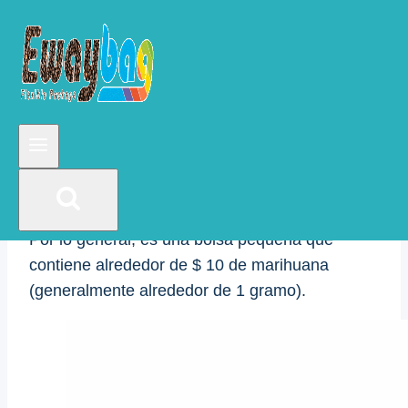
llamarlo 10 centavos.
Dime es un término para un centavo de
marihuana, también conocido como
«Dimebag», que equivale a $ 10 en marihuana.
Esta es la cantidad más pequeña de marihuana
típicamente disponible, ya que 1 moneda de
diez centavos equivale a 10 centavos en
moneda estadounidense.
Por lo general, es una bolsa pequeña que
contiene alrededor de $ 10 de marihuana
(generalmente alrededor de 1 gramo).