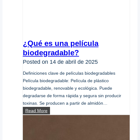
¿Qué es una película
biodegradable?
Posted on
14 de abril de 2025
Definiciones clave de películas biodegradables
Película biodegradable: Película de plástico
biodegradable, renovable y ecológica. Puede
degradarse de forma rápida y segura sin producir
toxinas. Se producen a partir de almidón…
¿Qué
Read More
es
una
película