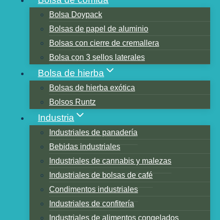
Bolsa Doypack
Bolsas de papel de aluminio
Tabla de contenidos
Bolsas con cierre de cremallera
Diez centavos
Bolsa con 3 sellos laterales
¿De dónde viene el término bolsa de diez
Bolsa de hierba
centavos?
Bolsas de hierba exótica
¿Qué es una Dime Bag hoy?
Bolsos Runtz
Argot de marihuana para Nick, Dub y A
Industria
Key
Industriales de panadería
que es nick
Bebidas industriales
que es doblaje
Industriales de cannabis y malezas
¿Qué es un Saco Dub?
Industriales de bolsas de café
que es una llave
Condimentos industriales
Un octavo = ⅛ onza o 3.5 gramos
Industriales de confitería
Un cuarto = ¼ de onza o siete gramos
Industriales de alimentos congelados