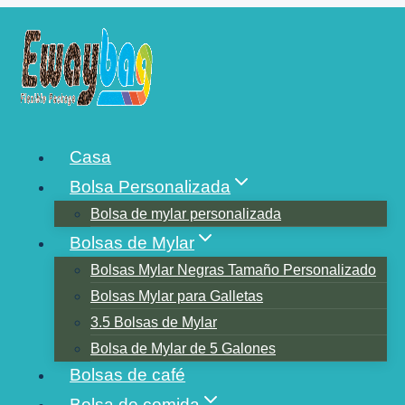
Saltar
al
contenido
¿CUÁNTA HIERBA HAY
Casa
EN UNA BOLSA DE DIEZ
Bolsa Personalizada
CENTAVOS?
Bolsa de mylar personalizada
Bolsas de Mylar
Bolsas Mylar Negras Tamaño Personalizado
Bolsas Mylar para Galletas
3.5 Bolsas de Mylar
Bolsa de Mylar de 5 Galones
Bolsas de café
Bolsa de comida