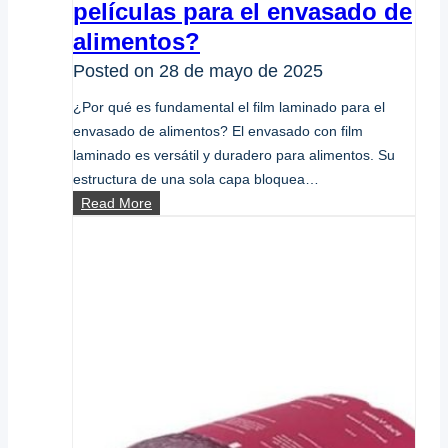
películas para el envasado de
alimentos?
Posted on
28 de mayo de 2025
¿Por qué es fundamental el film laminado para el
envasado de alimentos? El envasado con film
laminado es versátil y duradero para alimentos. Su
estructura de una sola capa bloquea…
¿Por
Read More
qué
se
laminan
las
películas
para
el
envasado
de
alimentos?