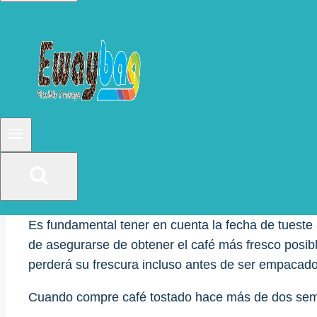
El café almacenado en bolsas de Mylar puede durar 
almacenamiento. Por ejemplo, el café en grano ent
Para asegurarse de que su café se mantenga fresco 
aroma y el sabor del café a lo largo del tiempo. S
Fecha de asado
Es fundamental tener en cuenta la fecha de tueste 
de asegurarse de obtener el café más fresco posib
perderá su frescura incluso antes de ser empacado
Cuando compre café tostado hace más de dos sema