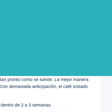
po de café y las condiciones de
ido suele durar entre 2 y 3 meses.
 de caducidad en el empaque y controlar el
 esté fresco y deba consumirse o desecharse.
a tan pronto como se tueste. La mejor manera
Con demasiada anticipación, el café tostado
 dentro de 2 a 3 semanas.