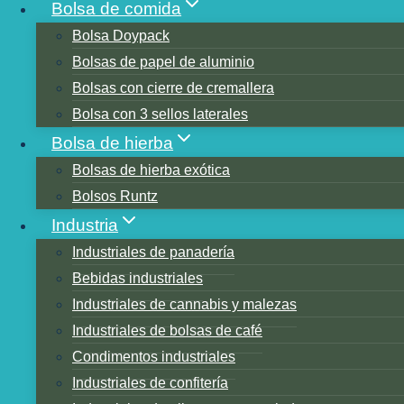
Bolsa de comida
Bolsa Doypack
Bolsas de papel de aluminio
Bolsas con cierre de cremallera
Bolsa con 3 sellos laterales
Bolsa de hierba
Tabla de contenidos
Bolsas de hierba exótica
Condiciones de almacenaje
Bolsos Runtz
Duración
Industria
Fecha de asado
Industriales de panadería
¿El café se pone malo? ¿Cuánto dura la vida ú
Bebidas industriales
Cómo almacenar café a largo plazo
Industriales de cannabis y malezas
¿Cómo debe almacenar el café en bolsas de 
Industriales de bolsas de café
¿Cuál es la mejor manera de almacenar café 
Condimentos industriales
¿Cuánto dura el café tostado en una bolsa sel
Industriales de confitería
¿Se debe refrigerar el café molido después de