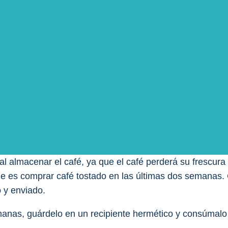
varios meses, pero la vida útil exacta dependerá del ti
ero puede durar hasta 6 meses, mientras que el café mol
el mayor tiempo posible, es esencial verificar la fecha
i el café pierde su aroma o sabor, es probable que ya no
al almacenar el café, ya que el café perderá su frescur
le es comprar café tostado en las últimas dos semanas. 
 y enviado.
nas, guárdelo en un recipiente hermético y consúmalo