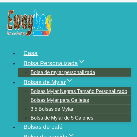
Saltar
al
contenido
LAS 10 PRINCIPALES
Casa
EMPRESAS DE ENVASES
Bolsa Personalizada
FLEXIBLES EN DUBAI
Bolsa de mylar personalizada
Bolsas de Mylar
Bolsas Mylar Negras Tamaño Personalizado
Bolsas Mylar para Galletas
3.5 Bolsas de Mylar
Bolsa de Mylar de 5 Galones
Bolsas de café
Bolsa de comida