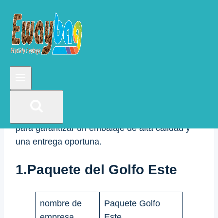
importante sobre el mercado de envases en la
región. Arroja luz sobre el panorama
competitivo actual y ayuda a las empresas a
comprender su posición en el mercado, guiando
así sus decisiones estratégicas.
Es vital comprender a los proveedores clave de
envases flexibles en la región de Dubai. Esta
lista puede ayudarles a elegir el socio adecuado
para garantizar un embalaje de alta calidad y
una entrega oportuna.
1.
Paquete del Golfo Este
nombre de
Paquete Golfo
empresa
Este