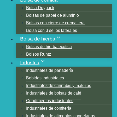
Bolsa Doypack
Bolsas de papel de aluminio
Tabla de contenidos
Bolsas con cierre de cremallera
1.Paquete del Golfo Este
Bolsa con 3 sellos laterales
2.Aalmir Plastic Industries LLC.
Bolsa de hierba
3.Al Bayader Internacional
Bolsas de hierba exótica
4. Grupo EMPI
Bolsos Runtz
5.Amber Packaging Industries L.L.C.
Industria
6.Swiss Pac EAU
Industriales de panadería
7.Embalaje de plásticos integrado
Bebidas industriales
8.Embalaje árabe
Industriales de cannabis y malezas
9.Huhtamaki Flexible EAU
Industriales de bolsas de café
10.Paquete Halcón
Condimentos industriales
Mejor empresa de embalaje flexible en
Industriales de confitería
China
Industriales de alimentos congelados