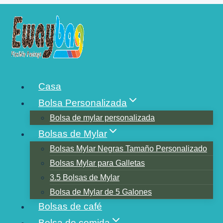
Saltar
al
contenido
LAS BOLSAS DE CAFÉ
Casa
MÁS VENDIDAS DE
Bolsa Personalizada
ESTADOS UNIDOS
Bolsa de mylar personalizada
Bolsas de Mylar
Bolsas Mylar Negras Tamaño Personalizado
Bolsas Mylar para Galletas
3.5 Bolsas de Mylar
Bolsa de Mylar de 5 Galones
Bolsas de café
Bolsa de comida