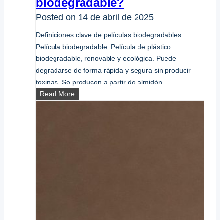
biodegradable?
Posted on
14 de abril de 2025
Definiciones clave de películas biodegradables
Película biodegradable: Película de plástico
biodegradable, renovable y ecológica. Puede
degradarse de forma rápida y segura sin producir
toxinas. Se producen a partir de almidón…
¿Qué
Read More
es
una
película
biodegradable?