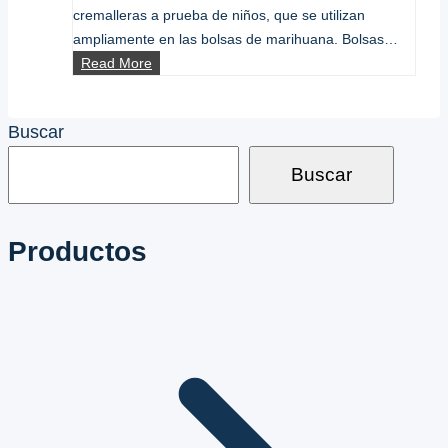
cremalleras a prueba de niños, que se utilizan
ampliamente en las bolsas de marihuana. Bolsas…
Cremallera
Read More
de
marihuana:
Buscar
lo
que
Buscar
debes
saber
sobre
Productos
las
cremalleras
de
marihuana