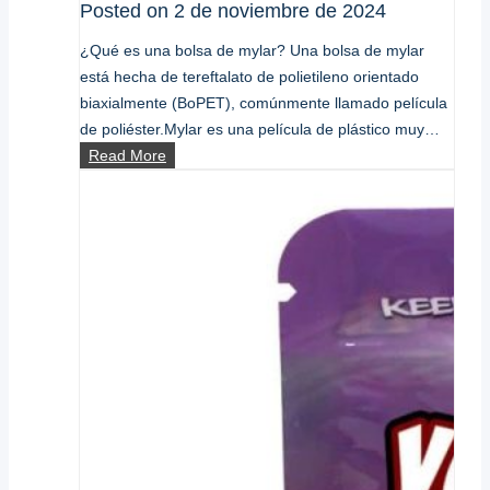
Posted on
2 de noviembre de 2024
¿Qué es una bolsa de mylar? Una bolsa de mylar
está hecha de tereftalato de polietileno orientado
biaxialmente (BoPET), comúnmente llamado película
de poliéster.Mylar es una película de plástico muy…
¿Cuáles
Read More
son
los
espesores
estándar
de
las
bolsas
de
mylar?