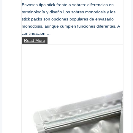
Envases tipo stick frente a sobres: diferencias en
terminología y diseño Los sobres monodosis y los
stick packs son opciones populares de envasado
monodosis, aunque cumplen funciones diferentes. A
continuación,…
Envases
Read More
en
sobres
individuales
frente
a
envases
tipo
stick