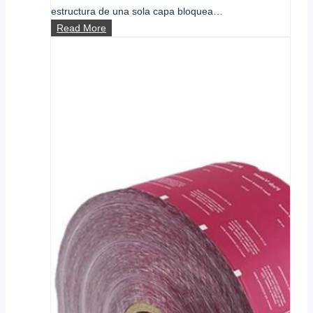
estructura de una sola capa bloquea…
¿Por
Read More
qué
se
laminan
las
películas
para
el
envasado
de
alimentos?