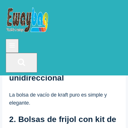
café, echemos un vistazo.
paquete de bolsa de café
1. Paquete de bolsa de café
con cremallera de pie de
papel Kraft natural con
válvula de desgasificación
unidireccional
La bolsa de vacío de kraft puro es simple y
elegante.
2. Bolsas de frijol con kit de