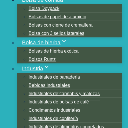
Bolsa Doypack
Bolsas de papel de aluminio
Tabla de contenidos
Bolsas con cierre de cremallera
1. Paquete de bolsa de café con
Bolsa con 3 sellos laterales
cremallera de pie de papel Kraft natural
Bolsa de hierba
con válvula de desgasificación
Bolsas de hierba exótica
unidireccional
Bolsos Runtz
2. Bolsas de frijol con kit de vertido y
Industria
almacenamiento de café preparado en frío
Industriales de panadería
3. Diseño de bolsas de café con válvula
Bebidas industriales
Bolsa de granos de café vacía de fondo
Industriales de cannabis y malezas
plano de papel de aluminio blanco o negro.
Industriales de bolsas de café
4. Café pequeño de una sola porción sin
Condimentos industriales
necesidad de máquina, paquetes aptos
Industriales de confitería
para viajes, lotes pequeños.
Industriales de alimentos congelados