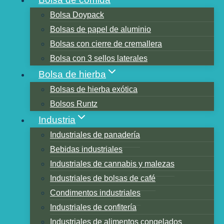
Bolsa Doypack
Bolsas de papel de aluminio
Tabla de contenidos
Bolsas con cierre de cremallera
¿Qué es el material en rollo?
Bolsa con 3 sellos laterales
Ventajas del film en rollo
Bolsa de hierba
1、Eficiente y ahorrador de energía.
Bolsas de hierba exótica
2、Precisión del embalaje
Bolsos Runtz
3、Alto grado de automatización
Industria
4、Estructura compacta
Industriales de panadería
5、Mejorar la calidad
Bebidas industriales
Diferentes ámbitos de aplicación
Industriales de cannabis y malezas
Definición de bolsas de embalaje
Industriales de bolsas de café
Ventajas de las bolsas de embalaje
Condimentos industriales
1, para proteger la calidad de los
Industriales de confitería
bienes.
Industriales de alimentos congelados