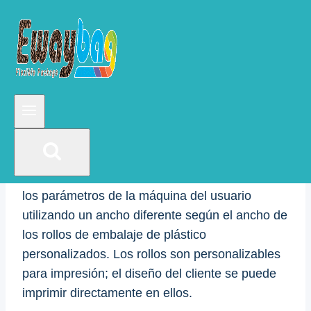
formado, llenado y sellado (FFS) horizontal o
vertical para envasar productos.
Los rollos de película también se conocen como
rollos de embalaje de plástico, rollos impresos,
etc. Aunque tienen nombres diferentes, son
esencialmente lo mismo que las bolsas de
embalaje de plástico.
El ancho del rollo se puede personalizar según
los parámetros de la máquina del usuario
utilizando un ancho diferente según el ancho de
los rollos de embalaje de plástico
personalizados. Los rollos son personalizables
para impresión; el diseño del cliente se puede
imprimir directamente en ellos.