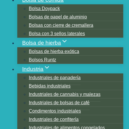
Bolsa Doypack
Bolsas de papel de aluminio
Tabla de contenidos
Bolsas con cierre de cremallera
1.¿Qué es una bolsa de PE?
Bolsa con 3 sellos laterales
2.¿Qué significa bolsa de PE?
Bolsa de hierba
3.10 tipos de bolsas de PE comunes y sus
Bolsas de hierba exótica
usos, características
Bolsos Runtz
4. Proceso de producción de bolsas planas
Industria
de PE
Industriales de panadería
5. Características de la bolsa de bolsillo
Bebidas industriales
plana de PE:
Industriales de cannabis y malezas
6. Ventajas de la bolsa plana de PE
Industriales de bolsas de café
7. Cómo resolver los desafíos del
Condimentos industriales
embalaje
Industriales de confitería
8.4 formas de imprimir bolsas de PE
Industriales de alimentos congelados