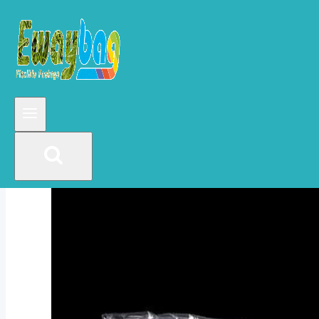
cierre o bolsa de quilla.
El polietileno (LDPE) y el polietileno lineal de
alta presión (LLDPE), a través del moldeo por
soplado, las bolsas de plástico de la máquina
de corte en caliente se pueden sellar
repetidamente.
Las bolsas con cierre de PE, PO, EVA y
compuestas multicapa son materiales estándar.