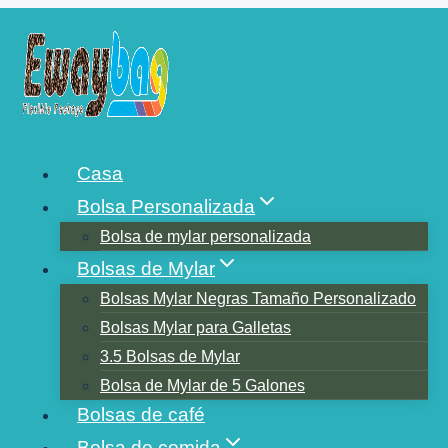
Saltar
al
contenido
BOLSAS DE MYLAR
Casa
IMPRESAS
Bolsa Personalizada
PERSONALIZADAS SIN
Bolsa de mylar personalizada
Bolsas de Mylar
MÍNIMO
Bolsas Mylar Negras Tamaño Personalizado
Bolsas Mylar para Galletas
3.5 Bolsas de Mylar
Bolsa de Mylar de 5 Galones
Bolsas de café
Bolsa de comida