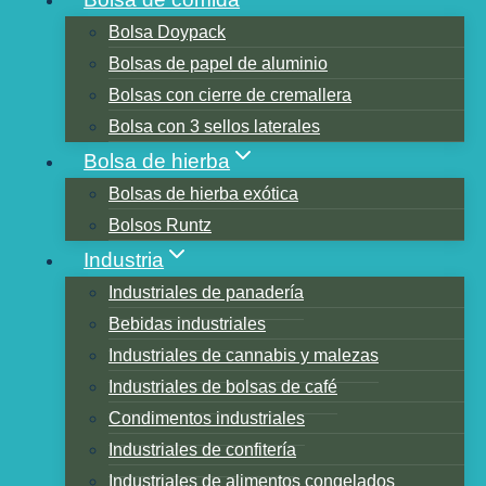
Bolsa Doypack
Bolsas de papel de aluminio
Bolsas con cierre de cremallera
Bolsa con 3 sellos laterales
Bolsas De Mylar
Bolsa de hierba
Bolsas de hierba exótica
Impresas
Bolsos Runtz
Industria
Personalizadas Sin
Industriales de panadería
Bebidas industriales
Mínimo
Industriales de cannabis y malezas
Industriales de bolsas de café
Condimentos industriales
Industriales de confitería
Industriales de alimentos congelados