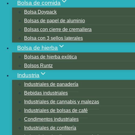
Bolsa de comida
Bolsa Doypack
Bolsas de papel de aluminio
Bolsas con cierre de cremallera
Bolsa con 3 sellos laterales
Bolsa de hierba
Tabla de contenidos
Bolsas de hierba exótica
Capítulo 1. ¿Qué es exactamente una bolsa d
Bolsos Runtz
Opción personalizada
Industria
Capítulo 2: Los 5 principales beneficios
Industriales de panadería
Capítulo 3: Tipos de bolsas de pie
Bebidas industriales
Capítulo 3.1: Bolsa de pie con cremaller
Industriales de cannabis y malezas
Capítulo 3.2: Bolsas de pie Kraft
Industriales de bolsas de café
Capítulo 3.3: Bolsas verticales de papel 
Condimentos industriales
Capítulo 3.4 – Bolsas de pie que tienen 
Industriales de confitería
Capítulo 3.5: Bolsa de pie de aluminio