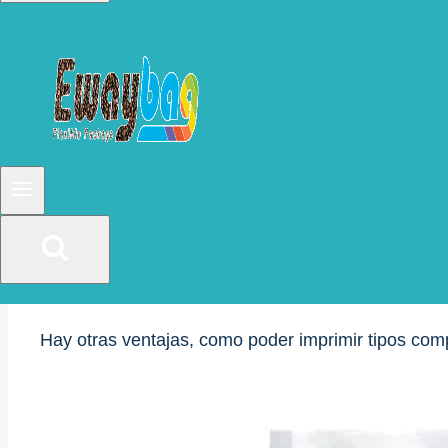
Envasado de bebidas
Impresión personalizada
Pantallas colgantes
Conclusión
publicaciones similares
Puede ser aburrido cuando se utilizan cajas y car
que son posibles gracias a la última tecnología en
Actualmente, las bolsas de pie están reemplazando
Esto se debe principalmente a su tienda de conven
Hay otras ventajas, como poder imprimir tipos comp