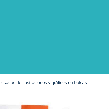
tones estándar, pero en la era moderna todos estamos de
 embalaje.
 los diseños de empaque tradicionales.
iencia y las funciones avanzadas de marketing.
licados de ilustraciones y gráficos en bolsas.