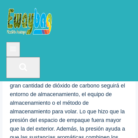
los granos de café”?
Mantener bien tostados los granos de café es
un proceso que libera gases o emite dióxido de
carbono.
Como los granos de café recién tostados sobre
un fuego caliente, aproximadamente el 2 % de
su contenido es dióxido de carbono. Y esta
gran cantidad de dióxido de carbono seguirá el
entorno de almacenamiento, el equipo de
almacenamiento o el método de
almacenamiento para volar. Lo que hizo que la
presión del espacio de empaque fuera mayor
que la del exterior. Además, la presión ayuda a
que las sustancias aromáticas combinen los