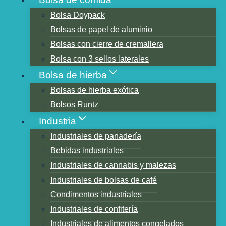
Bolsa Doypack
Bolsas de papel de aluminio
Tabla de contenidos
Bolsas con cierre de cremallera
¿Cuál es el significado de "mantener el
Bolsa con 3 sellos laterales
buen sabor de los granos de café"?
Bolsa de hierba
¿Cuál es el uso de "mantener sabrosos los
Bolsas de hierba exótica
granos de café tostados"?
Bolsos Runtz
¿Cómo hacer que estén en perfecto
Industria
estado durante la hora de subir el café?
Industriales de panadería
Tres factores que afectan la calidad de los
Bebidas industriales
granos de café
Industriales de cannabis y malezas
¿Cómo almacenar el café?
Industriales de bolsas de café
¿Pongo los frijoles en el congelador?
Condimentos industriales
¿Cuánto tiempo se pueden conservar los
Industriales de confitería
granos de café a temperatura ambiente?
Industriales de alimentos congelados